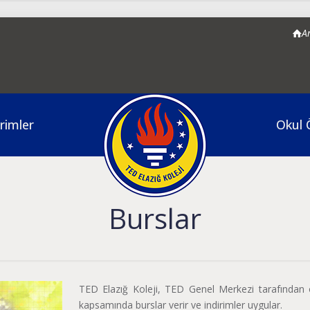
A
rimler
Okul 
Burslar
TED Elazığ Koleji, TED Genel Merkezi tarafından 
kapsamında burslar verir ve indirimler uygular.