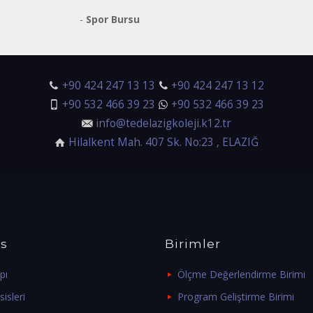
-
Spor Bursu
+90 424 247 13 13
+90 424 247 13 12
+90 532 466 39 23
+90 532 466 39 23
info@tedelazigkoleji.k12.tr
Hilalkent Mah. 407 Sk. No:23 , ELAZIĞ
s
Birimler
pı
Ölçme Değerlendirme Birimi
isleri
Program Geliştirme Birimi