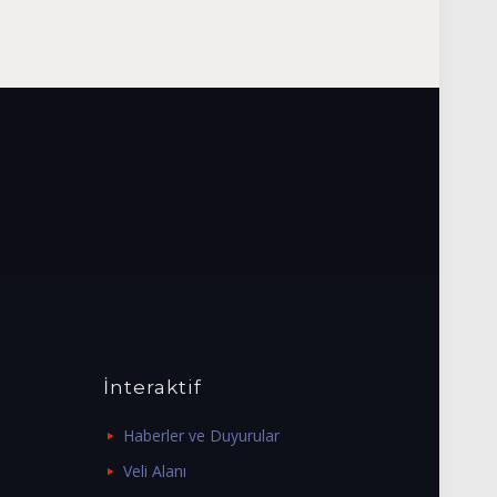
İnteraktif
Haberler ve Duyurular
Veli Alanı