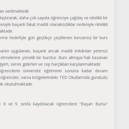
an verilmektedir
laştırarak, daha çok sayıda öğrenciye çağdaş ve nitelikli bir
esiyle başarılı fakat maddi olanaksızlıklar nedeniyle nitelikli
aktadır.
me hedefiyle gün geçtikçe çeşitlenen benzersiz bir burs
aren uygulanan, başarılı ancak maddi imkânları yetersiz
etmelerine yönelik bir burstur. Burs almaya hak kazanan
yim, servis giderleri ve cep harçlıkları karşılanmaktadır.
öğrencilerin üniversite eğitiminin sonuna kadar devam
renciler, varsa bölgelerindeki TED Okulları’nda gündüzlü
rak okutulmaktadır.
e 6 ve 9. sınıfa kaydolacak öğrencilere “Başarı Bursu”