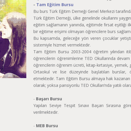
-
Tam Eğitim Bursu
Bu burs Türk Eğitim Derneği Genel Merkezi tarafınd
Türk Eğitim Derneği, ülke genelinde okullarını yaygın
eğitim sağlamanın yanında, eğitimde fırsat eşitliği ilk
bir eğitime erişimi olmayan öğrencilere burs sağlam
Bu kapsamda, geleceğe yön veren çocuklar yetiştir
sistemiyle hizmet vermektedir.
Tam Eğitim Bursu 2003-2004 öğretim yılından itib
öğrencilerin öğrenimlerine TED Okullarında devam 
öğrencilerin öğrenim ücreti, kitap-kırtasiye, yemek, gi
Ortaokul ve lise düzeyinde başlatılan burslar, 
etmektedir. Tam Eğitim Bursu almaya hak kazanan öğ
olarak; yoksa pansiyonlu TED Okulları’nda yatılı ola
-
Başarı Bursu
Yapılan Seviye Tespit Sınavı Başarı Sırasına gör
verilmektedir.
-
MEB Bursu