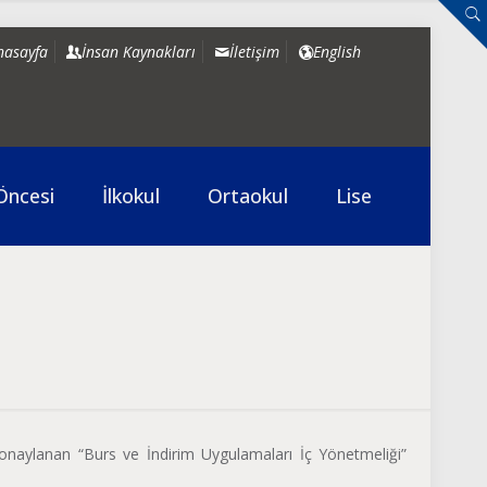
nasayfa
İnsan Kaynakları
İletişim
English
Öncesi
İlkokul
Ortaokul
Lise
onaylanan “Burs ve İndirim Uygulamaları İç Yönetmeliği”