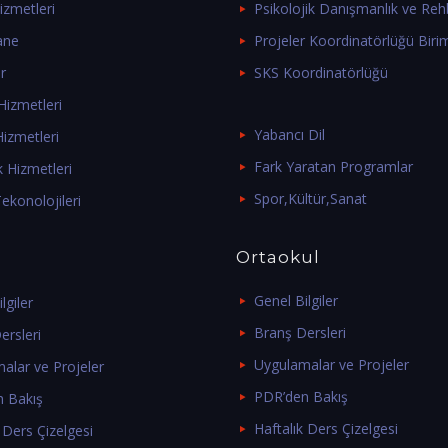
izmetleri
Psikolojik Danışmanlık ve Rehb
ane
Projeler Koordinatörlüğü Biri
r
SKS Koordinatörlüğü
izmetleri
Yabancı Dil
izmetleri
Fark Yaratan Programlar
k Hizmetleri
Spor,Kültür,Sanat
ekonolojileri
Ortaokul
Genel Bilgiler
lgiler
Branş Dersleri
ersleri
Uygulamalar ve Projeler
alar ve Projeler
PDR’den Bakış
 Bakış
Haftalık Ders Çizelgesi
 Ders Çizelgesi