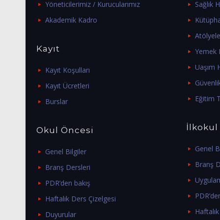
Yöneticilerimiz / Kurucularımız
Sağlık H
Akademik Kadro
Kütüph
Atölyele
Kayıt
Yemek H
Uaşım H
Kayıt Koşulları
Güvenli
Kayıt Ücretleri
Eğitim T
Burslar
İlkokul
Okul Öncesi
Genel Bi
Genel Bilgiler
Branş D
Branş Dersleri
Uygulam
PDR’den bakış
PDR’den
Haftalık Ders Çizelgesi
Haftalık
Duyurular