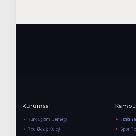
Kurumsal
Kampü
Türk Eğitim Derneği
Fiziki Ya
Ted Elazığ Koleji
Spor Tes