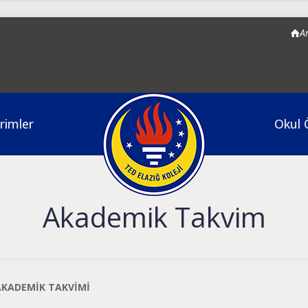
A
rimler
Okul 
Akademik Takvim
 AKADEMİK TAKVİMİ