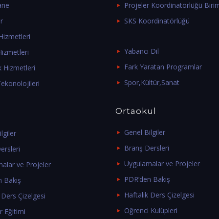
ane
Projeler Koordinatörlüğü Biri
r
SKS Koordinatörlüğü
izmetleri
Yabancı Dil
izmetleri
Fark Yaratan Programlar
k Hizmetleri
Spor,Kültür,Sanat
ekonolojileri
Ortaokul
Genel Bilgiler
lgiler
Branş Dersleri
ersleri
Uygulamalar ve Projeler
alar ve Projeler
PDR’den Bakış
 Bakış
Haftalık Ders Çizelgesi
 Ders Çizelgesi
Öğrenci Kulüpleri
r Eğitimi