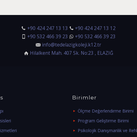
+90 424 247 13 13
+90 424 247 13 12
+90 532 466 39 23
+90 532 466 39 23
info@tedelazigkoleji.k12.tr
Hilalkent Mah. 407 Sk. No:23 , ELAZIĞ
s
Birimler
pı
Ölçme Değerlendirme Birimi
isleri
Program Geliştirme Birimi
izmetleri
Psikolojik Danışmanlık ve Rehb