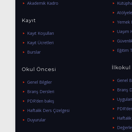
Akademik Kadro
Kütüph
Atölyele
Kayıt
Yemek H
Uaşım H
Kayıt Koşulları
Güvenli
Kayıt Ücretleri
Eğitim T
Burslar
İlkokul
Okul Öncesi
Genel Bi
Genel Bilgiler
Branş D
Branş Dersleri
Uygulam
PDR’den bakış
PDR’den
Haftalık Ders Çizelgesi
Haftalık
Duyurular
Değerle