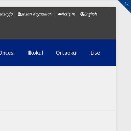
nasayfa
İnsan Kaynakları
İletişim
English
Öncesi
İlkokul
Ortaokul
Lise