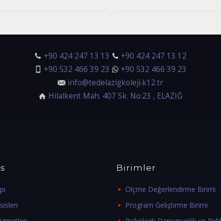
+90 424 247 13 13
+90 424 247 13 12
+90 532 466 39 23
+90 532 466 39 23
info@tedelazigkoleji.k12.tr
Hilalkent Mah. 407 Sk. No:23 , ELAZIĞ
s
Birimler
pı
Ölçme Değerlendirme Birimi
isleri
Program Geliştirme Birimi
izmetleri
Psikolojik Danışmanlık ve Rehb