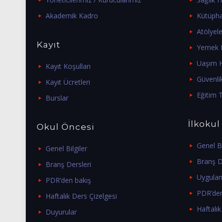
Akademik Kadro
Kütüph
Atölyele
Kayıt
Yemek H
Uaşım H
Kayıt Koşulları
Güvenli
Kayıt Ücretleri
Eğitim T
Burslar
İlkokul
Okul Öncesi
Genel Bi
Genel Bilgiler
Branş D
Branş Dersleri
Uygulam
PDR’den bakış
PDR’den
Haftalık Ders Çizelgesi
Haftalık
Duyurular