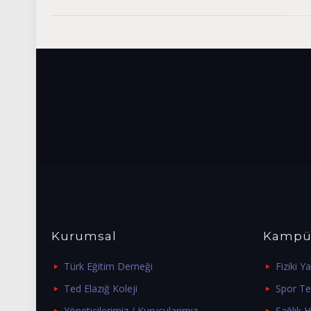
Kurumsal
Kampü
Türk Eğitim Derneği
Fiziki Ya
Ted Elazığ Koleji
Spor Tes
Yöneticilerimiz / Kurucularımız
Sağlık H