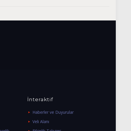
İnteraktif
Haberler ve Duyurular
Veli Alanı
erlik
Etkinlik Takvimi