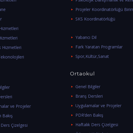
ane
Projeler Koordinatörlüğü Biri
r
SKS Koordinatörlüğü
izmetleri
Yabancı Dil
izmetleri
Fark Yaratan Programlar
k Hizmetleri
Spor,Kültür,Sanat
ekonolojileri
Ortaokul
Genel Bilgiler
lgiler
Branş Dersleri
ersleri
Uygulamalar ve Projeler
alar ve Projeler
PDR’den Bakış
 Bakış
Haftalık Ders Çizelgesi
 Ders Çizelgesi